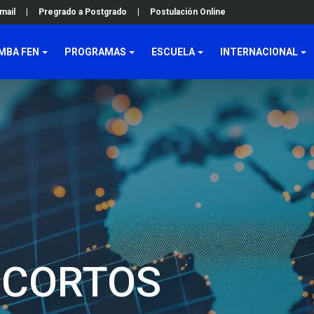
mail
|
Pregrado a Postgrado
|
Postulación Online
MBA FEN
PROGRAMAS
ESCUELA
INTERNACIONAL
 CORTOS