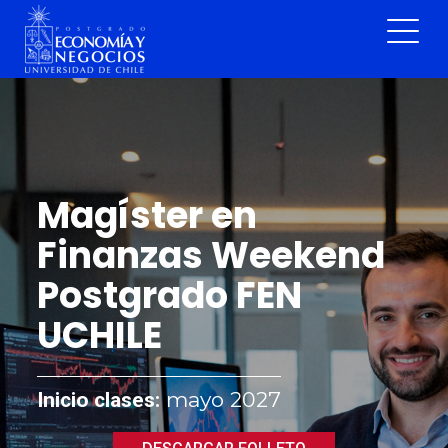
Magíster en
Finanzas Weekend
Postgrado FEN
UCHILE
mayo 2027
Inicio clases: