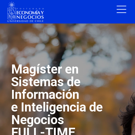
Magíster en
Sistemas de
Información
e Inteligencia de
Negocios
FULL-TIME