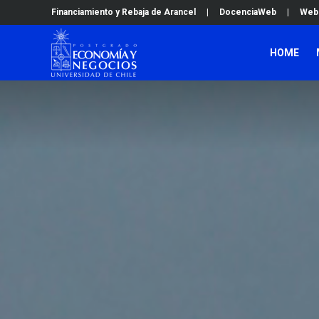
Financiamiento y Rebaja de Arancel
|
DocenciaWeb
|
Web
HOME