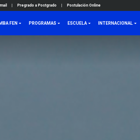
mail
|
Pregrado a Postgrado
|
Postulación Online
MBA FEN
PROGRAMAS
ESCUELA
INTERNACIONAL